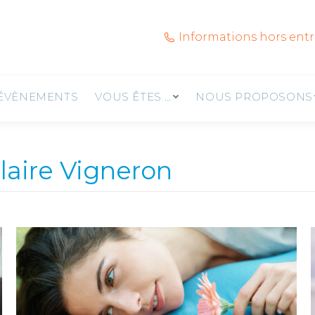
 FAMILLES 78
NOS ÉVÈNEMENTS
VOUS ÊTES …
Informations hors ent
NOTRE ACTUALITÉ
ÉVÈNEMENTS
VOUS ÊTES …
NOUS PROPOSONS
laire Vigneron